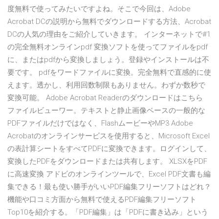
度無料で使ってみたいですよね。そこで今回は、Adobe
Acrobat DCの説明から無料でダウンロードする方法、Acrobat
DCの人気の理由をご紹介していきます。 インターネットで#1
の完全無料オンラインpdf 変換ソフトを使ってファイルをpdf
に、またはpdfから変換しましょう。登録やインストールは不
要です。 pdfをワードファイルに変換。完全無料で直感的に使
えます。透かし、利用回数制限もありません。わずか数秒で
変換可能。 Adobe Acrobat Readerのダウンロードはこちら
ファイルビューワー。テキストと静止画像ベースの一般的な
PDFファイルだけではなく、FlashムービーやMP3 Adobe
Acrobatのオンラインサービスを使用すると、Microsoft Excel
の表計算シートをすべてPDFに変換できます。ログインして、
変換したPDFをダウンロードまたは共有します。 XLSXをPDF
に高速変換 アドビのオンラインツールで、Excel PDF文書も編
集できる！最も使い勝手がいいPDF編集フリーソフトはどれ？
機能や口コミ方面から無料で使えるPDF編集フリーソフト
Top10を紹介する。「PDF編集」は「PDFに書き込み」という