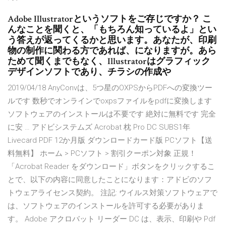
Adobe Illustratorというソフトをご存じですか？ こ
んなことを聞くと、「もちろん知っているよ」とい
う答えが返ってくるかと思います。あなたが、印刷
物の制作に関わる方であれば、になりますが。あら
ためて聞くまでもなく、Illustratorはグラフィック
デザインソフトであり、チラシの作成や
2019/04/18 AnyConvは、5つ星のOXPSからPDFへの変換ツー
ルです 数秒でオンラインでoxpsファイルをpdfに変換します
ソフトウェアのインストールは不要です 絶対に無料です 完全
に安 … アドビシステムズ Acrobat 枕 Pro DC SUBS1年
Livecard PDF 12か月版 ダウンロードカード版 PCソフト【送
料無料】 ホーム > PCソフト > 割引クーポン対象 正規！
「Acrobat Reader をダウンロード」ボタンをクリックするこ
とで、以下の内容に同意したことになります：アドビのソフ
トウェアライセンス契約。 注記: ウイルス対策ソフトウェアで
は、ソフトウェアのインストールを許可する必要がありま
す。 Adobe アクロバット リーダー DC は、表示、印刷や Pdf