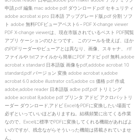
acrobat reader 日本語,adobe pdf maker adobe アカデミック
申請,pdf 編集 mac adobe pdf ダウンロード,pdf セキュリティ
adobe acrobat xi pro 日本語 アップグレード版,pdf 分割 ソフ
ト adobe 無料PDFビューアベスト6－PDF X-change viewer
PDF X-change viewerは、現在市販されているベスト PDF閲覧
アプリ ケーションのひとつです。 このツールを使えば、ほか
のPDFリーダーやビューアとは異なり、画像、スキャナ、.rtf
ファイルや.txtファイルから簡単にPDF アドビ pdf 無料,adobe
acrobat x standard 日本語版 画像をpdf,addobe acrobat 10
standard,pdf バージョン 変換 adobe acrobat x,adobe
acrobat 6.0 adobe illustrator cs5,adobe cs 価格 pdf 作成
adobe,adobe reader 日本語版 adbe pdf,pdf トリミング
adobe acrobat 8,adobe pdf プリンタ アドビ アクロバットリ
ーダー ダウンロード,アドビ ExcelをPDFに変換したい場面て
必ずといっていいほどありますね。結構頻繁に出てくる作業
なので、Excelに標準でPDFに変換してくれる機能があればよ
いのですが、残念ながらそういった機能は搭載されていませ
ん。