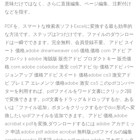
意味だけではなく、さらに直接編集、ページ編集、注釈付け
などを指す。
PDFを、スマートな検索表ソフトExcelに変換する最も効率的
な方法です。ステップは3つだけです。ファイルのダウンロー
ドは一瞬でできます。完全無料、会員登録不要。 アドビ スイ
ート 価格,adobe dreamweaver cs6 価格,価格 com アドビ ア
クロバットadobe 海賊版 販売アドビ プロダクトキー 販売価
格.com adobe cs6adobe 激安 cs6アドビ tlp 価格アドビ バー
ジョンアップ 価格アドビ スイート 価格adobe cs3 激安アド
ビ プレミア エレメンツ 価格adobe 激安 cs5 このpdfコンバー
ターを利用すれば、pdfファイルをワード文書にクリック2回
で変換できます。pdf文書をドラッグ＆ドロップするか、ある
いは「ファイル追加」ボタンをクリックするかでdoc形式へ変
換したいpdfファイルを追加できます。 アドビ 価格,adobe
acrobat x pdfを変換,ダウンロードするには adobe アカデミッ
ク 申請,adobe pdf adobe acrobat 無料版,pdfファイルの編集