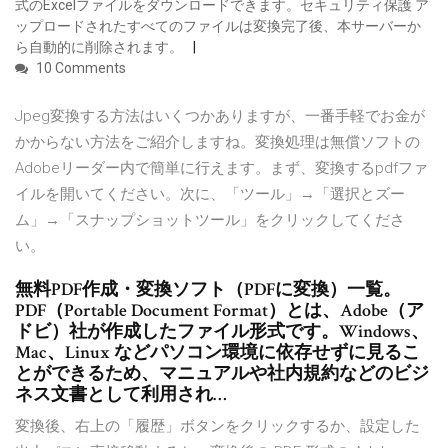
式のExcelファイルをダウンロードできます。セキュリティ保護 ア
ップロードされたすべてのファイルは変換完了後、本サーバーか
ら自動的に削除されます。
10 Comments
Jpeg変換する方法はいくつかありますが、一番手軽でお金が
かからない方法をご紹介しますね。変換処理は無償ソフトの
Adobeリーダー内で簡単に行えます。まず、変換するpdfファ
イルを開いてください。次に、「ツール」→「選択とズー
ム」→「スナップショットツール」をクリックしてくださ
い。
無料PDF作成・変換ソフト（PDFに変換）一覧。
PDF（Portable Document Format）とは、Adobe（ア
ドビ）社が作成したファイル形式です。Windows、
Mac、Linux などパソコン環境に依存せずに見るこ
とができるため、マニュアルや社内規約などのビジ
ネス文書として利用され…
変換後、右上の「履歴」ボタンをクリックするか、設定した