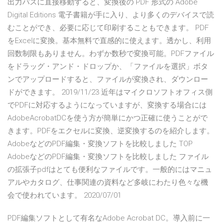
出力パスに直接移動すると、変換後の PDF 形式の Adobe
Digital Editions 電子書籍が手に入り、より多くのデバイスで読
むことができ、必要に応じて印刷することもできます。 PDF
をExcelに変換。基本無料で直感的に使えます。透かし、利用
回数制限もありません。わずか数秒で変換可能。PDFファイル
をドラッグ・アンド・ドロップか、「ファイルを選択」ボタ
ンでアップロードすると、ファイルが変換され、ダウンロー
ドができます。 2019/11/23 近年はマイクロソフトオフィス側
でPDFに対応するようになっていますが、変換する場合には
AdobeAcrobatDCを使う方が簡単にかつ正確に使うことがで
きます。PDFをエクセルに変換、逆変換するのを紹介します。
AdobeなどのPDF編集・変換ソフトを比較しました TOP
AdobeなどのPDF編集・変換ソフトを比較しました ファイル
の拡張子pdfはとても便利なファイルです。一般的にはマニュ
アルやカタログ、仕事関連の資料など多岐にわたり色々な機
会で使われています。 2020/07/01
PDF編集ソフトとして有名なAdobe Acrobat DC。導入前に一