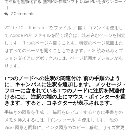
で注釈を無効化する. 無料PDF作成ソフト Cube PDFをダウンロード
2 Comments
2020-7-10 · Illustrator で ファイル ／ 開く コマンドを使用し
て Adobe PDF ファイルを開く場合は、読み込むページを指定
します。 1 つのページを開くことも、特定のページ範囲また
はすべてのページを開くこともできます。PDF 読み込みオプ
ションダイアログボックスには、ページ範囲オプションがあ
ります。
1 つのノードへの注釈の関連付け. 前の手順のよう
に、キャンバスに注釈を追加します。 メッセージ・
フローに含まれている 1 つのノードに注釈を関連付
けるには、注釈の端の上にマウス・ポインターを置
きます。すると、コネクターが表示されます。
手描きの図形を作成し、描画をレビューするときに手書きの
メモを挿入するには、[インクツール] を使用します。 他の
Visio 図形と同様に、インク図形のコピー、移動、サイズ変更