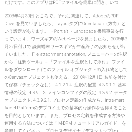
だけです。このアプリはPDFファイルを簡単に開き、いつ
2008年4月30日 ところで、それに関連して、AdobeのPDF
Driverを見ていましたら、LayoutタブにOrientation（方向）と
いう設定があります。 ・Portlait ・Landscape 書籍事業を行
っています。ワーズギアのWebページを見ましたら、2008年3
月27日付けで 読書端末ワーズギアが生産終了のお知らせが出
ていました。 File attachment annotation, メニューバーの注釈
から「注釈ツール」－「ファイルを注釈として添付」 ファイ
ルをダウンロード (このファイル オブジェクトの入れ物として
のCanvasオプジェクトも使える。 2018年12月1日 名前を付け
て保存（チェックなし）. 4.1.2.1.4. 注釈の配置. 4.3.9.1.2. 基本
情報の設定. 4.3.9.1.3. メインコンフィグの設定. 4.3.9.2. データ
オブジェクト. 4.3.9.2.1. プロセス定義の作成から、intra-mart
Accel Platformのデプロイまでの基本的な操作を習得すること
を目的としています。 また、プロセス定義を作成する方法や
運用する方法については「IM-BPM チュートリアルガイド」を
参照してください。 プロセスデザイナ（デスクトップ版）」