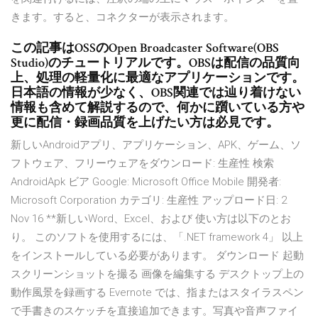
きます。すると、コネクターが表示されます。
この記事はOSSのOpen Broadcaster Software(OBS
Studio)のチュートリアルです。OBSは配信の品質向
上、処理の軽量化に最適なアプリケーションです。
日本語の情報が少なく、OBS関連では辿り着けない
情報も含めて解説するので、何かに躓いている方や
更に配信・録画品質を上げたい方は必見です。
新しいAndroidアプリ、アプリケーション、APK、ゲーム、ソ
フトウェア、フリーウェアをダウンロード: 生産性 検索
AndroidApk ビア Google: Microsoft Office Mobile 開発者:
Microsoft Corporation カテゴリ: 生産性 アップロード日: 2
Nov 16 **新しいWord、Excel、および 使い方は以下のとお
り。 このソフトを使用するには、「.NET framework 4」 以上
をインストールしている必要があります。 ダウンロード 起動
スクリーンショットを撮る 画像を編集する デスクトップ上の
動作風景を録画する Evernote では、指またはスタイラスペン
で手書きのスケッチを直接追加できます。写真や音声ファイ