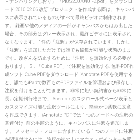
－ナンバリングしおり」 「PIUS20070401-2.pdf」をダウンロ
ード 2010.02.06 改訂 プロジェクトを作成する際は、キャンバ
スに表示されているものがすべて最終ビデオに制作されま
す。 録画や他のメディアの一部がキャンバスからはみ出した
場合、その部分はグレー表示され、最終ビデオには表示され
なくなります。 1件の「注釈」が保存されています。しかし
「注釈」を追加しただけでは誰でも編集が可能な状態のまま
です。改ざんを防止するために「注釈」を無効化する必要が
あります。 5．「Cube PDF」で注釈を無効化する. 無料PDF作
成ソフト Cube PDFをダウンロード iAnnotate PDFを使用する
と、誰でもiPadで数百ものPDFファイルを管理および保存し、
注釈を付けることができます。非常に短い契約書から非常に
長い定期刊行物まで、iAnnotateのスクロール式ページ表示と
カスタマイズ可能な注釈ツールにより、簡単かつ柔軟に文章
を作成できます。iAnnotate PDFでは 1 つのノードへの注釈の
関連付け. 前の手順のように、キャンバスに注釈を追加しま
す。 メッセージ・フローに含まれている 1 つのノードに注釈
を関連付けるには、注釈の端の上にマウス・ポインターを置