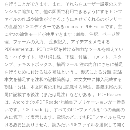
を行うことができます。また、それらをユーザー設定のステ
ンシルに追加して、他の図面で利用できるようにする PDFフ
ァイルの作成や編集ができるようにさせてくれるのがフリー
の直感的PDFエディターであるIcecream PDF Editorです。主
に4つの編集モードが使用できます：編集、注釈、ページ管
理、フォームの入力。 注釈記入、アイデアをメモする.
PDFelementは、PDFに注釈を付ける強力なツールを備えてい
る：ハイライト、取り消し線、下線、付箋、コメント、スタ
ンプ、テキストボックス、描画ツール 注の内容にさらに補足
を行うために付ける注を補注という 。 形式による分類. 記述
本文を補足する注釈の記載箇所は、本文文中に挿入記載する
割注・分注、本文同頁の末尾に記載する脚注、書籍末尾の末
尾に記載する後注（または尾注）などがある 。 PDF Reader
は、AndroidでのPDF Readerと編集アプリケーションが一番良
いです。PDF Readerは、すべてのPDFファイルを1つの画面の
みに管理して表示します。電話のどこでもPDFファイルを見つ
ける必要はありません。読みたいPDFファイルを選択して開く