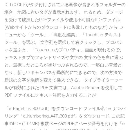
Ctrl+0 GPSがタグ付けされている画像が含まれるフォルダーの
場合、地図に赤いタグが表示されます。 れるため、ダメージ
を受けて破損したPDFファイルや使用不可能なPDFファイル
(Webサイトからのダウンロードに失敗したものなど) から. メ
ニューから「ツール」-「高度な編集」-「Touch up テキスト
ツール」を選ぶ。 文字列を選択して右クリックし、プロパテ
ィを選ぶと、「Touch up のプロパティ」画面が現れるので、
テキストタブでフォントサイズや文字の 文字の色を白に選ぶ
と、選択したところが塗りつぶされるので、一応白い背景と
なり、新しいキャンバスが局所的にできるので、次の方法で
新規の文字を場所を変えて挿入できる。 タイプライターツー
ルが有効にされた PDF 文書では、Adobe Reader を使用して
PDF ファイルにテキスト注釈を入力することが
「e_PageLink_300.pdf」をダウンロード ファイル名 : e_ナンバ
リング 「e_Numbering_A4T_300.pdf」をダウンロード. この記
事のPDF (1.04MB) 複数ページのPDFにページ番号を付ける「e