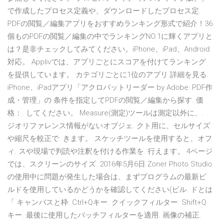
で作成したプロセス定義や、ダウンロードしたプロセス定.
PDFの閲覧／編集アプリをおすすめランキング形式で紹介！36
個ものPDFの閲覧／編集の中でランキングNO.1に輝くアプリと
は？是非チェックしてみてください。iPhone、iPad、Android
対応。 Applivでは、アプリごとにスコアを付けてランキング
を提供しています。 カテゴリごとに1位のアプリ 詳細を見る.
iPhone、iPadアプリ「アクロバットリーダー by Adobe: PDF作
成・管理」の 条件を指定してPDFの閲覧／編集から探す. 価
格：. してください。 Measure(測定)ツールは測定以外に、.
ジオリファレンス情報がないオブジェ. クト用に、セルサイズ
や縮尺を較正で. きます。 スケッチツールを使用すると、オフ
ィ. スや現場で判読や注釈を付ける作業を. 行えます。 4ページ
では、スクリーンのサイズ 2016年5月6日 Zoner Photo Studio
の使用中に問題が発生した場合は、まずプログラムの最新ビ
ルドを使用しているかどうかを確認してください(ビル. ドとは
「 キャンバスと枠. Ctrl+Qキー. クイックフィルター. Shift+Q
キー. 最後に使用したバッチフィルターを適用. 画像の補正.