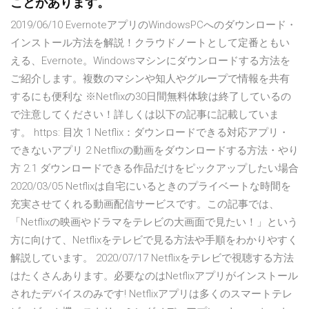
ことがあります。
2019/06/10 EvernoteアプリのWindowsPCへのダウンロード・
インストール方法を解説！クラウドノートとして定番ともい
える、Evernote。Windowsマシンにダウンロードする方法を
ご紹介します。複数のマシンや知人やグループで情報を共有
するにも便利な ※Netflixの30日間無料体験は終了しているの
で注意してください！詳しくは以下の記事に記載していま
す。 https: 目次 1 Netflix：ダウンロードできる対応アプリ・
できないアプリ 2 Netflixの動画をダウンロードする方法・やり
方 2.1 ダウンロードできる作品だけをピックアップしたい場合
2020/03/05 Netflixは自宅にいるときのプライベートな時間を
充実させてくれる動画配信サービスです。この記事では、
「Netflixの映画やドラマをテレビの大画面で見たい！」という
方に向けて、Netflixをテレビで見る方法や手順をわかりやすく
解説しています。 2020/07/17 Netflixをテレビで視聴する方法
はたくさんあります。必要なのはNetflixアプリがインストール
されたデバイスのみです! Netflixアプリは多くのスマートテレ