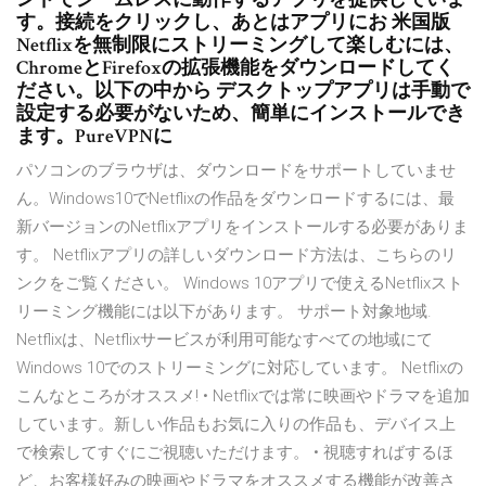
す。接続をクリックし、あとはアプリにお 米国版
Netflixを無制限にストリーミングして楽しむには、
ChromeとFirefoxの拡張機能をダウンロードしてく
ださい。以下の中から デスクトップアプリは手動で
設定する必要がないため、簡単にインストールでき
ます。PureVPNに
パソコンのブラウザは、ダウンロードをサポートしていませ
ん。Windows10でNetflixの作品をダウンロードするには、最
新バージョンのNetflixアプリをインストールする必要がありま
す。 Netflixアプリの詳しいダウンロード方法は、こちらのリ
ンクをご覧ください。 Windows 10アプリで使えるNetflixスト
リーミング機能には以下があります。 サポート対象地域.
Netflixは、Netflixサービスが利用可能なすべての地域にて
Windows 10でのストリーミングに対応しています。 Netflixの
こんなところがオススメ! • Netflixでは常に映画やドラマを追加
しています。新しい作品もお気に入りの作品も、デバイス上
で検索してすぐにご視聴いただけます。 • 視聴すればするほ
ど、お客様好みの映画やドラマをオススメする機能が改善さ