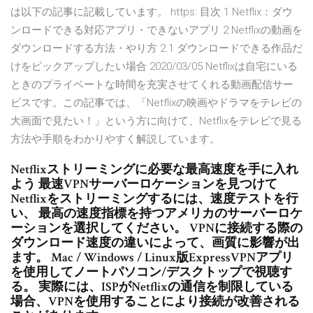
は以下の記事に記載しています。 https: 目次 1 Netflix：ダウ
ンロードできる対応アプリ・できないアプリ 2 Netflixの動画を
ダウンロードする方法・やり方 2.1 ダウンロードできる作品だ
けをピックアップしたい場合 2020/03/05 Netflixは自宅にいる
ときのプライベートな時間を充実させてくれる動画配信サー
ビスです。この記事では、「Netflixの映画やドラマをテレビの
大画面で見たい！」という方に向けて、Netflixをテレビで見る
方法や手順をわかりやすく解説しています。
Netflixストリーミングに必要な最高速度を手に入れ
よう 最速VPNサーバーロケーションを見つけて
Netflixをストリーミングするには、速度テストを行
い、 最高の速度指標を持つアメリカのサーバーロケ
ーションを選択してください。 VPNに接続する際の
ダウンロード速度の違いによって、画質に影響が出
ます。 Mac / Windows / Linux版ExpressVPNアプリ
を使用してノートパソコン/デスクトップで視聴す
る。 実際には、ISPがNetflixの通信を制限している
場合、VPNを使用することにより接続が改善される