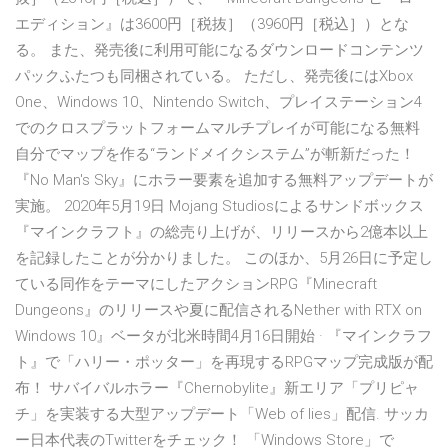
エディション』は3600円［税抜］（3960円［税込］）とな
る。 また、発売後に利用可能になるダウンロードコンテンツ
パックふたつも同梱されている。 ただし、発売後にはXbox
One、Windows 10、Nintendo Switch、プレイステーション4
でのクロスプラットフォームマルチプレイが可能になる無料
自分でマップを作る“ランドメイクシステム”が斬新だった！
『No Man's Sky』にホラー要素を追加する無料アップデートが
実施。 2020年5月19日 Mojang Studiosによるサンドボックス
『マインクラフト』の総売り上げが、リリースから2億本以上
を記録したことが分かりました。 このほか、5月26日に予定し
ている同作をテーマにしたアクションRPG『Minecraft
Dungeons』のリリースや夏に配信されるNether with RTX on
Windows 10』ベータが北米時間4月16日開始 · 『マインクラフ
ト』で「ハリー・ポッター」を再現するRPGマップ完成版が配
布！ サバイバルホラー『Chernobylite』新エリア「プリピャ
チ」を実装する大型アップデート「Web of lies」配信. サッカ
ー日本代表のTwitterをチェック！ 「Windows Store」で