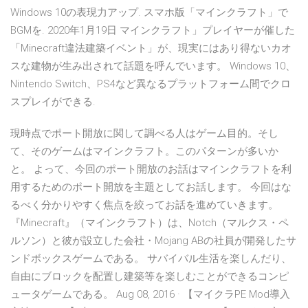
Windows 10の表現力アップ. スマホ版「マインクラフト」で
BGMを. 2020年1月19日 マインクラフト」プレイヤーが催した
「Minecraft違法建築イベント」が、現実にはあり得ないカオ
スな建物が生み出されて話題を呼んでいます。 Windows 10、
Nintendo Switch、PS4など異なるプラットフォーム間でクロ
スプレイができる.
現時点でポート開放に関して調べる人はゲーム目的。そし
て、そのゲームはマインクラフト。このパターンが多いか
と。 よって、今回のポート開放のお話はマインクラフトを利
用するためのポート開放を主題としてお話します。 今回はな
るべく分かりやすく焦点を絞ってお話を進めていきます。
『Minecraft』（マインクラフト）は、Notch（マルクス・ペ
ルソン）と彼が設立した会社・Mojang ABの社員が開発したサ
ンドボックスゲームである。 サバイバル生活を楽しんだり、
自由にブロックを配置し建築等を楽しむことができるコンピ
ュータゲームである。 Aug 08, 2016 · 【マイクラPE Mod導入