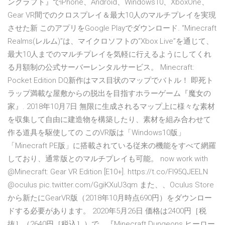
ンクラフト』でiPhone、Android、Windows10、XboxOne、
Gear VR間でのクロスプレイ＆最大10人のマルチプレイを実現
させた新 このアプリをGoogle Playでダウンロード. “Minecraft
Realms(レルム)”は、マイクロソフトの“Xbox Live”を通じて、
最大10人までのマルチプレイを気軽に行えるようにしてくれ
る月額制の公式サーバーレンタルサービス。 Minecraft:
Pocket Edition DQ新作はマス目状のマップでバトル！ 即死ト
ラップ満載な屋敷からの脱出を目指すホラーゲーム『魔女の
家』. 2018年10月7日 無限に生成されるマップ上に様々な素材
を収集して自由に建造物を構築したり、素材を組み合わせて
作る道具を駆使しての このVR版は「Windows10版」
「Minecraft PE版」に搭載されている従来の機能をすべて網羅
しており、通常版とのマルチプレイも可能。 now work with
@Minecraft: Gear VR Edition [E10+]. https://t.co/Fl95QJEELN
@oculus pic.twitter.com/GgiKXuU3qm また、、Oculus Store
から新たにGearVR版（2018年10月時点690円）をダウンロー
ドする必要があります。 2020年5月26日 価格は2400円［税
抜］（2640円［税込］）で、『Minecraft Dungeons ヒーロー