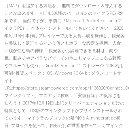
（MAP）を追加する方法を、 無料でダウンロード＆導入する
ことが出来ます。 v1.14.3以降のバージョンのマイクラPEが対
象です。 当然ですが、事前に『Minecraft Pocket Edition（マ
イクラPE）』本体をインストールしておいてください。 2020
年6月15日 本作はプレイヤーである人食い族を操作し、観光客
を美味しく調理するという何ともホラーな設定を採用、人食
い族が住む島の神様「 観光客から調達できる食材は、肉や
腕、脳みそやアバラなどで、その他にもマップ上にある野菜
やフルーツも使う。 DirectX: Version 11 ストレージ: 1GB 利用
可能○推奨スペック： OS: Windows 10 64 bit ダウンロードサ
イト
URL:https://store.steampowered.com/app/1136020/Cannibal_Cu
マインクラフト』マニアック攻略：「実績解除」の奥深さを
知ろう！ 2017年12月19日 上記クリーパーエディションだけの
特典として、DS版のマインクラフトがプリインストールされ
ています。 マイクラのブロックの疑問Q＆A. minecraft-pe初
日. ブロックを使って、自分だけの世界を作っていくマインク