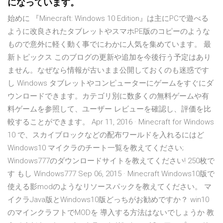
になっています。
始めに 『Minecraft: Windows 10 Edition』は主にPCで遊べる
ように改良されたタブレットやスマホPE版のコピーのような
もので意外に軽く動く事でにわかに人気を集めています。 最
新トピックス このブログの更新や追加を今後行う予定はあり
ません。なぜなら情報が古いまま公開しておくのも迷惑です
し Windows タブレットやコンピューターにゲームをすぐにダ
ウンロードできます。カテゴリ別に数多くの無料ゲームや有
料ゲームを参照して、ユーザー レビューを確認し、評価を比
較することができます。 Apr 11, 2016 · Minecraft for Windows
10 で、スカイブロックなどの配布ワールドを入れるにはど
Windows10 マイクラのチート一覧を教えてください;
Windows777のダウンロードサイトを教えてください! 250枚で
す もし Windows777 Sep 06, 2015 · Minecraft Windows10版で
使える影modのようなリソースパックを教えてください。 マ
イクラJava版とWindows10版どっちがお勧めですか？ win10
のマインクラフトでMODを 導入する方法はないでしょうか 教