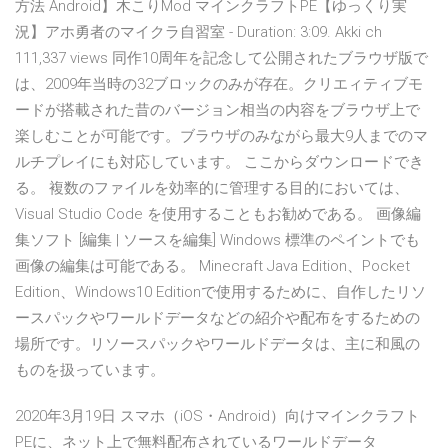
方法 Android】木こりMod マインクラフトPE【ゆっくり実
況】アホ勇者のマイクラ自習室 - Duration: 3:09. Akki ch
111,337 views 同作10周年を記念して公開されたブラウザ版で
は、2009年当時の32ブロックのみが存在。クリエィティブモ
ードが搭載された昔のバージョン相当の内容をブラウザ上で
楽しむことが可能です。ブラウザのみながら最大9人までのマ
ルチプレイにも対応しています。 ここからダウンロードでき
る。 複数のファイルを効率的に管理する目的においては、
Visual Studio Code を使用することもお勧めである。 画像編
集ソフト [編集 | ソースを編集] Windows 標準のペイントでも
画像の編集は可能である。 Minecraft Java Edition、Pocket
Edition、Windows10 Editionで使用するために、自作したリソ
ースパックやワールドデータなどの紹介や配布をするための
場所です。リソースパックやワールドデータは、主に和風の
ものを扱っています。
2020年3月19日 スマホ（iOS・Android）向けマインクラフト
PEに、ネット上で無料配布されているワールドデータ