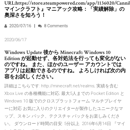
URL:https://store.steampowered.com/app/1136020/Canni
マインクラフト』マニアック攻略：「実績解除」の
奥深さを知ろう！
2020/07/16
8 Comments
2020/06/17
Windows Update 後から Minecraft: Windows 10
Edition が起動せず、各対処法を行っても変化がない
のですね。 また、ほかのユーザー アカウントでは
アプリは起動できるのですね。 よろしければ次の内
容をお試しください。
詳細はこちらです: http://minecraft.net/realms; 実績を含む
Xbox Live の各種機能に対応; 最大5人までの Pocket Edition と
Windows 10 版でのクロスプラットフォーム マルチプレイヤ
ーに対応 お気に入りのクリエイターが製作したユニークなマ
ップ、スキン パック、テクスチャ パックをお楽しみくださ
い。 ダウンロード時間の目安: 5分以上 2016年6月14日 『マイ