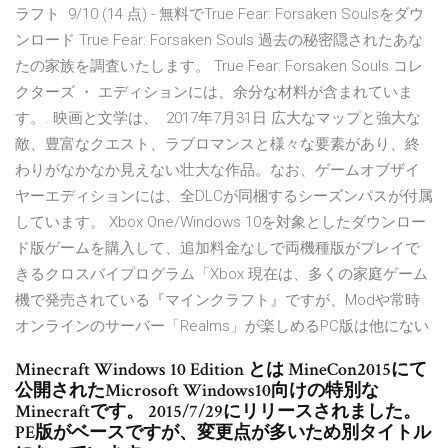
ラフト 9/10 (14 点) - 無料でTrue Fear: Forsaken Soulsをダウ
ンロード True Fear: Forsaken Souls 過去の秘密隠されたあな
たの家族を調査いたします。 True Fear: Forsaken Souls コレ
クターズ ・ エディションには、余分な材料が含まれていま
す。. 映画と文学は、 2017年7月31日 広大なマップと強大な
敵、豊富なクエスト、ラブロマンスと様々な要素があり、終
わりがなかなか見えない壮大な作品。なお、ゲームオブザイ
ヤーエディションには、全DLCが同梱するシーズンパスが付属
しています。 Xbox One/Windows 10を対象としたダウンロー
ド版ゲームを購入して、追加料金なしで両機種版がプレイで
きるクロスバイプログラム「Xbox 現在は、多くの家庭ゲーム
機で発売されている『マインクラフト』ですが、Modや常時
オンラインのサーバー「Realms」が楽しめるPC版は他にない
Minecraft Windows 10 Edition とは MineCon2015にて
公開されたMicrosoft Windows10向けの特別な
Minecraftです。 2015/7/29にリリースされました。
PE版がベースですが、変更点が多いため別タイトル