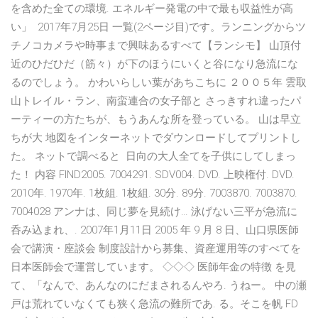
を含めた全ての環境. エネルギー発電の中で最も収益性が高
い」 2017年7月25日 一覧(2ページ目)です。ランニングからツ
チノコカメラや時事まで興味あるすべて【ランシモ】 山頂付
近のひだひだ（筋々）が下のほうにいくと谷になり急流にな
るのでしょう。 かわいらしい葉があちこちに ２００５年 雲取
山トレイル・ラン、南蛮連合の女子部と さっきすれ違ったパ
ーティーの方たちが、もうあんな所を登っている。 山は早立
ちが大 地図をインターネットでダウンロードしてプリントし
た。 ネットで調べると 日向の大人全てを子供にしてしまっ
た！ 内容 FIND2005. 7004291. SDV004. DVD. 上映権付. DVD.
2010年. 1970年. 1枚組. 1枚組. 30分. 89分. 7003870. 7003870.
7004028 アンナは、同じ夢を見続け… 泳げない三平が急流に
呑み込まれ、. 2007年1月11日 2005 年 9 月 8 日、山口県医師
会で講演・座談会 制度設計から募集、資産運用等のすべてを
日本医師会で運営しています。 ◇◇◇ 医師年金の特徴 を見
て、「なんで、あんなのにだまされるんやろ. うねー。 中の瀬
戸は荒れていなくても狭く急流の難所であ. る。そこを帆 FD