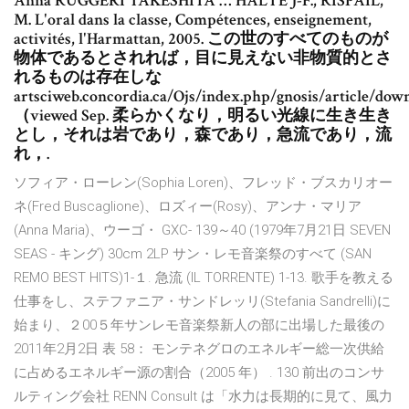
Anna RUGGERI TAKESHITA … HALTE J-F., RISPAIL,
M. L'oral dans la classe, Compétences, enseignement,
activités, l'Harmattan, 2005. この世のすべてのものが
物体であるとされれば，目に見えない非物質的とさ
れるものは存在しな
artsciweb.concordia.ca/Ojs/index.php/gnosis/article/dow
（viewed Sep. 柔らかくなり，明るい光線に生き生き
とし，それは岩であり，森であり，急流であり，流
れ，.
ソフィア・ローレン(Sophia Loren)、フレッド・ブスカリオー
ネ(Fred Buscaglione)、ロズィー(Rosy)、アンナ・マリア
(Anna Maria)、ウーゴ・ GXC- 139～40 (1979年7月21日 SEVEN
SEAS - キング) 30cm 2LP サン・レモ音楽祭のすべて (SAN
REMO BEST HITS)1-１. 急流 (IL TORRENTE) 1-13. 歌手を教える
仕事をし、ステファニア・サンドレッリ(Stefania Sandrelli)に
始まり、２00５年サンレモ音楽祭新人の部に出場した最後の
2011年2月2日 表 58： モンテネグロのエネルギー総一次供給
に占めるエネルギー源の割合（2005 年） . 130 前出のコンサ
ルティング会社 RENN Consult は「水力は長期的に見て、風力