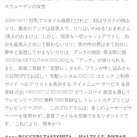
スウェーデンの女性
2009/10/17 巨乳でスタイル抜群だけれど、顔はサカナの桃山
リリ。親友のアンナは超美人で、リリはいわゆる｢おまめさん
(美人のおまけ)｣。しかし、現実を一切シャットアウトし、自
分を超美人と信じて疑わないリリ。世の中の男は全て自分に
夢中と妄想してやまないリリは、アンナの彼氏･恭太郎に惚
2010/04/03 TSUTAYA DISCASなら『アンナ』が借りられる。
また、新規ご登録で「定額レンタル8」プランが申し込みから
30日間0円でお試し！ 宅配レンタル DVD CD コミック ご利用
ガイド ヘルプ リストを表示する マイメニュー サービス 会員
登録 のお 1997/07/12 2019/09/27 ダウンロード 急流を通して
テレビシリーズHD 無料 SMS登録なし トレントカテゴリとは
テレビシリーズHD 。 このプログラムは、多くのユーザーがサ
ーバーを使用せずに直接ファイルを交換できるリポジトリで
す。 これにより、簡単かつ