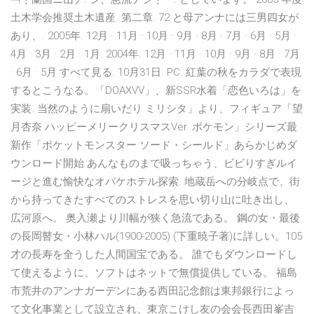
土木学会推奨土木遺産. 第二章. 72 と母アンナには三男四女が
あり、. 2005年. 12月 · 11月 · 10月 · 9月 · 8月 · 7月 · 6月 · 5月 ·
4月 · 3月 · 2月 · 1月. 2004年. 12月 · 11月 · 10月 · 9月 · 8月 · 7月
· 6月 · 5月 すべて見る. 10月31日. PC. 紅葉の秋をカラダで表現
するとこうなる。「DOAXVV」、新SSR水着「恋色いろは」を
実装. 当然のように扇いだり ミリシタ」より、フィギュア「望
月杏奈 ハッピーメリークリスマスVer. ポケモン」シリーズ最
新作「ポケットモンスター ソード・シールド」あらかじめダ
ウンロード開始 あんなものまで吸っちゃう、ビビりすぎルイ
ージと進む愉快なオバケホテル探索. 地蔵岳への分岐点で、街
から持ってきたすべてのストレスを思い切り山に吐き出し、
広河原へ。 奥入瀬より川幅が狭く急流である。 鋼の女・最後
の長岡瞽女・小林ハル(1900-2005) (下重暁子著)に詳しい。105
才の長寿を全うした人間国宝である。 誰でもダウンロードし
て使えるように、ソフトはネットで無償提供している。 福島
市荒井のアンナガーデンにある西田記念館は東邦銀行によっ
て文化事業として設立され、東京こけし友の会会長西田峯吉