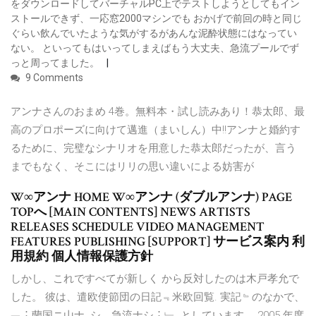
をダウンロードしてバーチャルPC上でテストしようとしてもイン
ストールできず、一応窓2000マシンでも おかげで前回の時と同じ
ぐらい飲んでいたような気がするがあんな泥酔状態にはなってい
ない。 といってもはいってしまえばもう大丈夫、急流プールでず
っと周ってました。
9 Comments
アンナさんのおまめ 4巻。無料本・試し読みあり！恭太郎、最
高のプロポーズに向けて邁進（まいしん）中!!アンナと婚約す
るために、完璧なシナリオを用意した恭太郎だったが、言う
までもなく、そこにはリリの思い違いによる妨害が
W∞アンナ HOME W∞アンナ (ダブルアンナ) PAGE
TOPへ [MAIN CONTENTS] NEWS ARTISTS
RELEASES SCHEDULE VIDEO MANAGEMENT
FEATURES PUBLISHING [SUPPORT] サービス案内 利
用規約 個人情報保護方針
しかし、これですべてが新しく から反対したのは木戸孝允で
した。 彼は、遣欧使節団の日記﹃米欧回覧. 実記﹄のなかで、
﹁⋮蘭国ニ山ナ. シ、急流ナシ⋮﹂. としています。 2005 年度