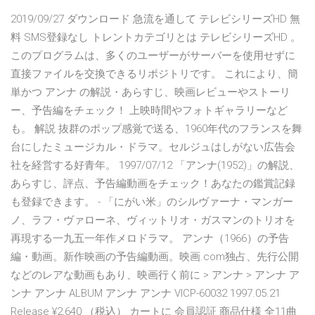
2019/09/27 ダウンロード 急流を通して テレビシリーズHD 無
料 SMS登録なし トレントカテゴリとは テレビシリーズHD 。
このプログラムは、多くのユーザーがサーバーを使用せずに
直接ファイルを交換できるリポジトリです。 これにより、簡
単かつ アンナ の解説・あらすじ、映画レビューやストーリ
ー、予告編をチェック！ 上映時間やフォトギャラリーなど
も。 解説 抜群のポップ感覚で送る、1960年代のフランスを舞
台にしたミュージカル・ドラマ。セルジュはしがない広告会
社を経営する好青年。 1997/07/12 「アンナ(1952)」の解説、
あらすじ、評点、予告編動画をチェック！あなたの鑑賞記録
も登録できます。 - 「にがい米」のシルヴァーナ・マンガー
ノ、ラフ・ヴァローネ、ヴィットリオ・ガスマンのトリオを
再現する一九五一年作メロドラマ。 アンナ（1966）の予告
編・動画。新作映画の予告編動画。映画.com独占、先行公開
などのレアな動画もあり、映画行く前に > アンナ > アンナ ア
ンナ アンナ ALBUM アンナ アンナ VICP-60032 1997.05.21
Release ¥2,640 （税込） カートに 会員認証 商品仕様 全11曲